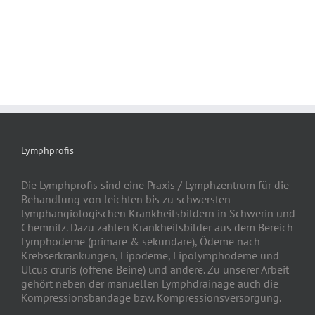
Lymphprofis
Die Lymphprofis sind eine Praxis / Lymphzentrum für die
Behandlung von leichten bis zu schwersten
lymphangiologischen Krankheitsbildern in Schwerin und
Chemnitz. Dazu zählen Krankheitsbilder aus dem Bereich
Lymphödeme (primäre & sekundäre), Ödeme nach
Krebserkrankungen, Lipödeme, Lipolymphödeme und
Ulcus cruris (offene Beine) und andere. Zu unserer Arbeit
gehört neben der manuellen Lymphdrainage auch die
Kompressionsbandage bzw. Kompressionsversorgung.