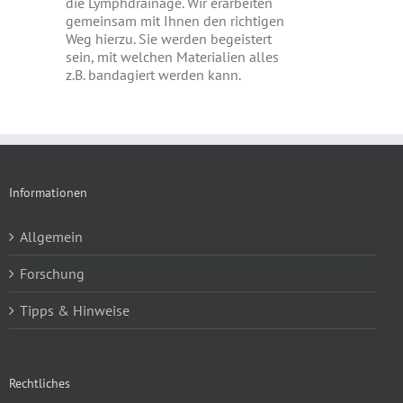
die Lymphdrainage. Wir erarbeiten
gemeinsam mit Ihnen den richtigen
Weg hierzu. Sie werden begeistert
sein, mit welchen Materialien alles
z.B. bandagiert werden kann.
Informationen
Allgemein
Forschung
Tipps & Hinweise
Rechtliches