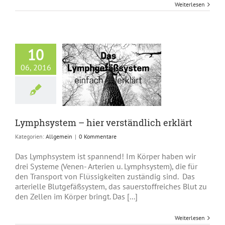
Weiterlesen
10
06, 2016
system – hier
ändlich erklärt
Allgemein
Lymphsystem – hier verständlich erklärt
Kategorien:
Allgemein
|
0 Kommentare
Das Lymphsystem ist spannend! Im Körper haben wir
drei Systeme (Venen- Arterien u. Lymphsystem), die für
den Transport von Flüssigkeiten zuständig sind. Das
arterielle Blutgefäßsystem, das sauerstoffreiches Blut zu
den Zellen im Körper bringt. Das [...]
Weiterlesen