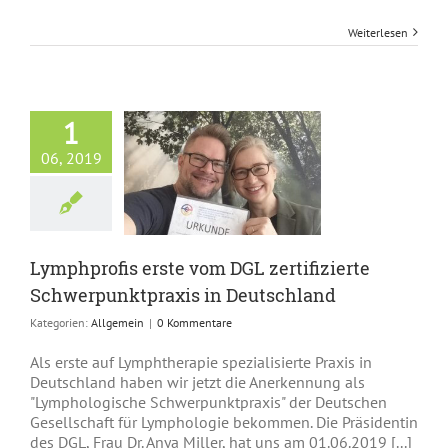
Weiterlesen
1
rofis erste vom
06, 2019
zertifizierte
punktpraxis in
eutschland
Allgemein
Lymphprofis erste vom DGL zertifizierte
Schwerpunktpraxis in Deutschland
Kategorien:
Allgemein
|
0 Kommentare
Als erste auf Lymphtherapie spezialisierte Praxis in
Deutschland haben wir jetzt die Anerkennung als
"Lymphologische Schwerpunktpraxis" der Deutschen
Gesellschaft für Lymphologie bekommen. Die Präsidentin
des DGL, Frau Dr. Anya Miller, hat uns am 01.06.2019 [...]