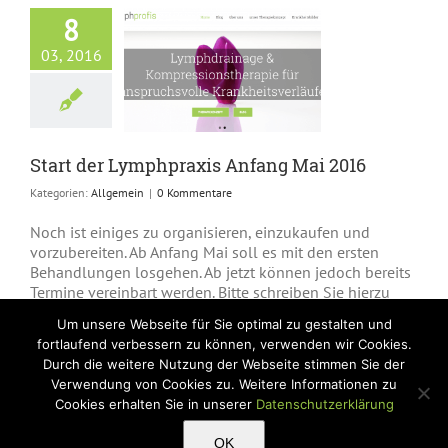
8
03, 2016
der Lymphpraxis
ang Mai 2016
Allgemein
Start der Lymphpraxis Anfang Mai 2016
Kategorien:
Allgemein
|
0 Kommentare
Noch ist einiges zu organisieren, einzukaufen und
vorzubereiten. Ab Anfang Mai soll es mit den ersten
Behandlungen losgehen. Ab jetzt können jedoch bereits
Termine vereinbart werden. Bitte schreiben Sie hierzu
eine Mail an kontakt@lymphprofis.de . [...]
Um unsere Webseite für Sie optimal zu gestalten und
fortlaufend verbessern zu können, verwenden wir Cookies.
Weiterlesen
Durch die weitere Nutzung der Webseite stimmen Sie der
Verwendung von Cookies zu. Weitere Informationen zu
Cookies erhalten Sie in unserer
Datenschutzerklärung
Alle Elemente angezeigt.
OK