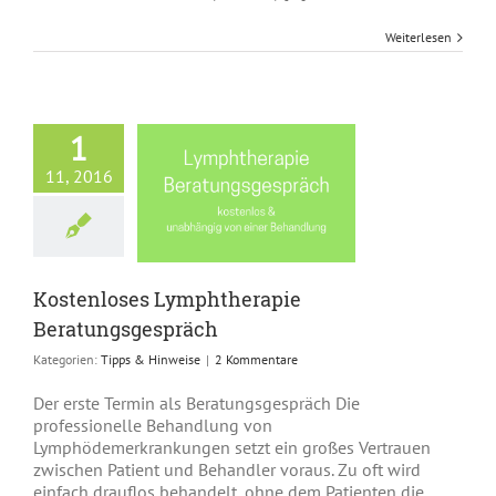
Weiterlesen
1
11, 2016
ostenloses
mphtherapie
tungsgespräch
ps & Hinweise
Kostenloses Lymphtherapie
Beratungsgespräch
Kategorien:
Tipps & Hinweise
|
2 Kommentare
Der erste Termin als Beratungsgespräch Die
professionelle Behandlung von
Lymphödemerkrankungen setzt ein großes Vertrauen
zwischen Patient und Behandler voraus. Zu oft wird
einfach drauflos behandelt, ohne dem Patienten die