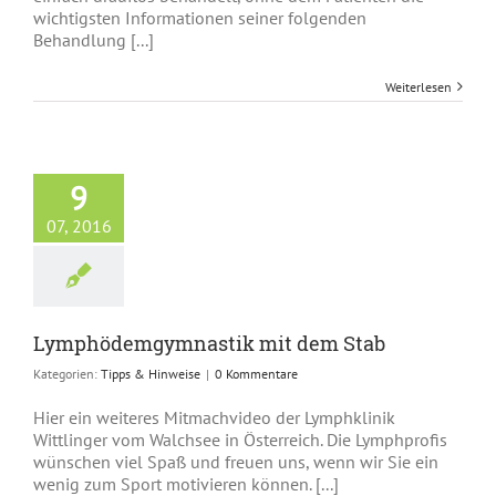
wichtigsten Informationen seiner folgenden
Behandlung [...]
Weiterlesen
ödemgymnastik
9
t dem Stab
ps & Hinweise
07, 2016
Lymphödemgymnastik mit dem Stab
Kategorien:
Tipps & Hinweise
|
0 Kommentare
Hier ein weiteres Mitmachvideo der Lymphklinik
Wittlinger vom Walchsee in Österreich. Die Lymphprofis
wünschen viel Spaß und freuen uns, wenn wir Sie ein
wenig zum Sport motivieren können. [...]