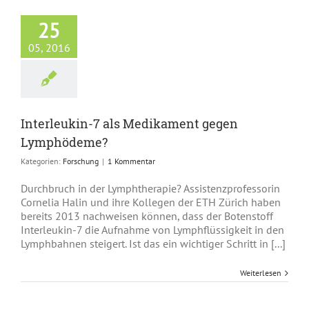
25
05, 2016
rleukin-7 als
kament gegen
mphödeme?
Forschung
Interleukin-7 als Medikament gegen
Lymphödeme?
Kategorien:
Forschung
|
1 Kommentar
Durchbruch in der Lymphtherapie? Assistenzprofessorin
Cornelia Halin und ihre Kollegen der ETH Zürich haben
bereits 2013 nachweisen können, dass der Botenstoff
Interleukin-7 die Aufnahme von Lymphflüssigkeit in den
Lymphbahnen steigert. Ist das ein wichtiger Schritt in [...]
Weiterlesen