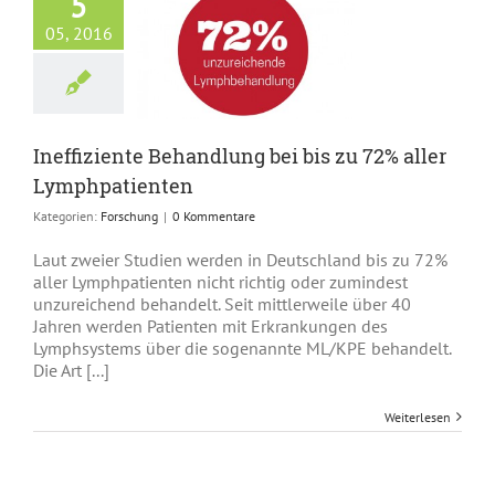
5
05, 2016
iente Behandlung
is zu 72% aller
phpatienten
Forschung
Ineffiziente Behandlung bei bis zu 72% aller
Lymphpatienten
Kategorien:
Forschung
|
0 Kommentare
Laut zweier Studien werden in Deutschland bis zu 72%
aller Lymphpatienten nicht richtig oder zumindest
unzureichend behandelt. Seit mittlerweile über 40
Jahren werden Patienten mit Erkrankungen des
Lymphsystems über die sogenannte ML/KPE behandelt.
Die Art [...]
Weiterlesen